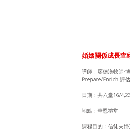
婚姻關係成長查經
導師：廖德漢牧師·博士
Prepare/Enrich
日期：共六堂16/4,23/4
地點：華恩禮堂
課程目的：信徒夫婦