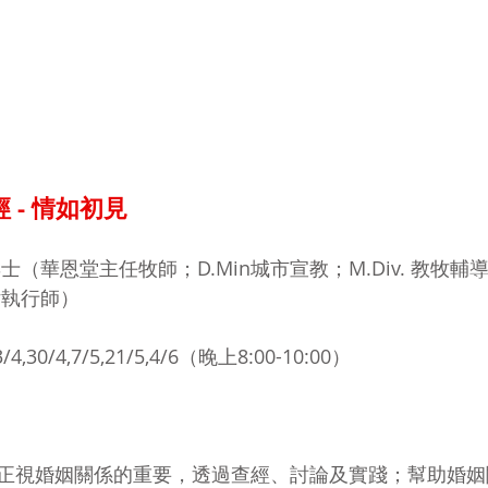
 - 情如初見
（華恩堂主任牧師；D.Min城市宣教；M.Div. 教牧輔
 評估執行師）
,30/4,7/5,21/5,4/6（晚上8:00-10:00）
正視婚姻關係的重要，透過查經、討論及實踐；幫助婚姻