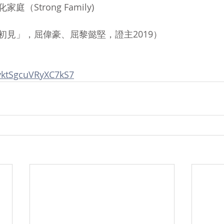
（Strong Family)
初見」，屈偉豪、屈黎懿堅，證主2019）
ZvktSgcuVRyXC7kS7