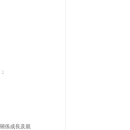
導；
關係成長及親