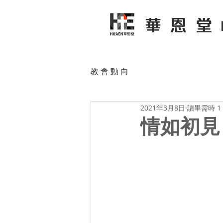
華恩堂
教 會 動 向
2021年3月8日
讀畢需時 1
情如初見