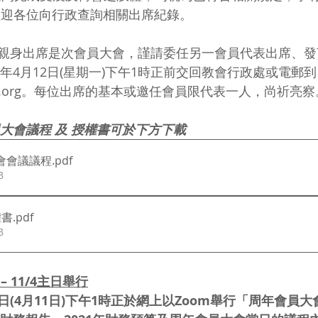
歡迎各位向行政查詢相關出席紀錄。
親身出席是次會員大會，謹請委任另一會員代表出席、發
1年4月12日(星期一)下午1時正前交回教會行政處或電郵到
uaen.org。每位出席的基本或邀任會員限代表一人，尚祈亮察
員大會議程 及 授權書可於下方下載
大會會議議程
.pdf
B
權書
.pdf
B
 11/4主日舉行
(4月11日)下午1時正於網上以Zoom舉行「周年會員