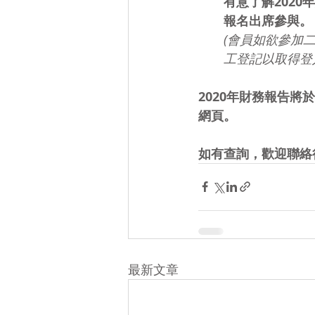
有意了解202
報名出席參與。
(會員如欲參加二
工登記以取得登
2020年財務報告將
網頁。
如有查詢，歡迎聯絡
最新文章