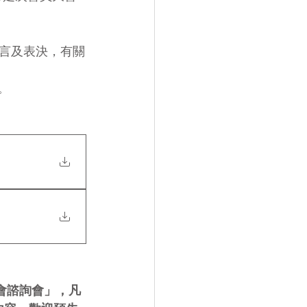
言及表決，有關
。
大會諮詢會」，凡