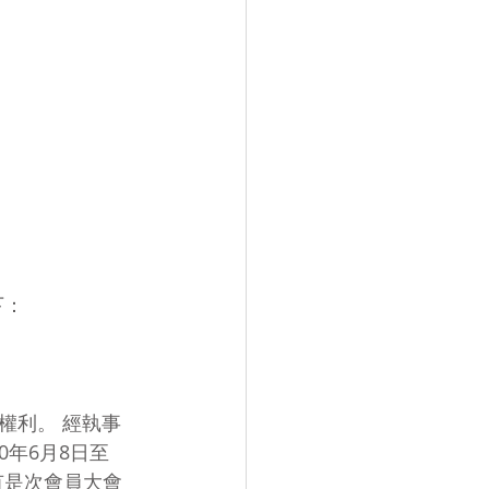
下：
權利。 經執事
0年6月8日至
有是次會員大會