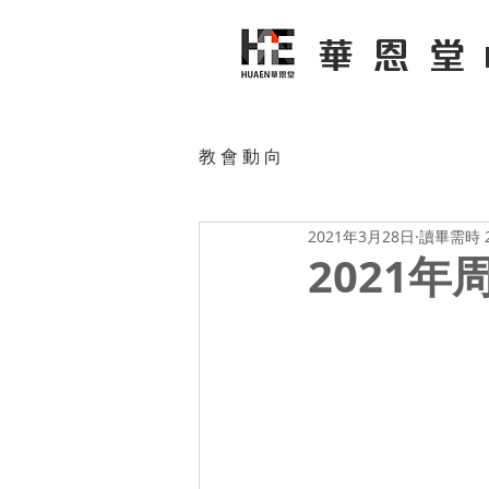
華恩堂
教 會 動 向
2021年3月28日
讀畢需時 
2021