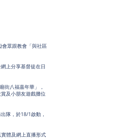
鼓勵會眾跟教會「與社區
於網上分享基督徒在日
之「廟街八福嘉年華」，
欣賞及小朋友遊戲攤位
隊，於18/1啟動，
以實體及網上直播形式