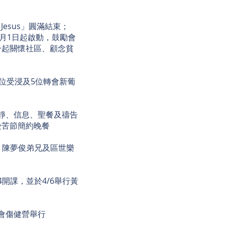
 Jesus」圓滿結束；
2月1日起啟動，鼓勵會
一起關懷社區、顧念貧
1位受浸及5位轉會新葡
安靜、信息、聖餐及禱告
受苦節簡約晚餐
、陳夢俊弟兄及區世樂
開課，並於4/6舉行黃
馬會傷健營舉行