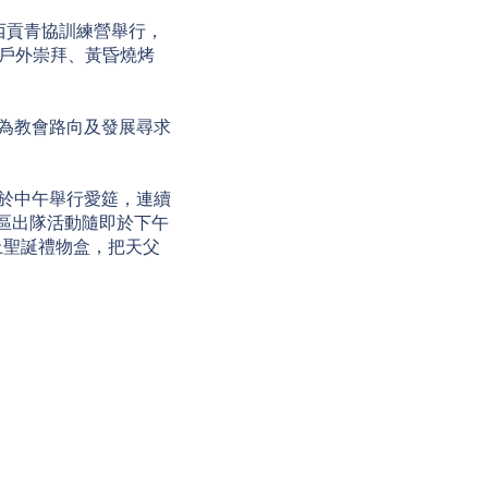
假西貢青協訓練營舉行，
六戶外崇拜、黃昏燒烤
同為教會路向及發展尋求
並於中午舉行愛筵，連續
社區出隊活動隨即於下午
上聖誕禮物盒，把天父