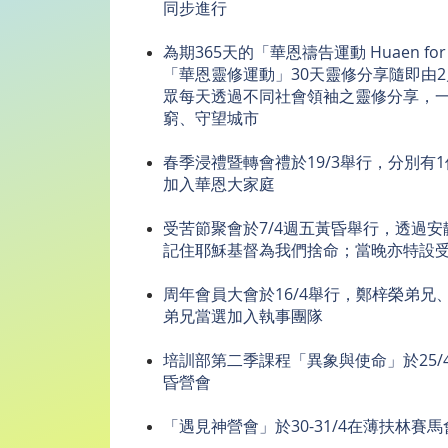
同步進行
為期365天的「華恩禱告運動 Huaen for
「華恩靈修運動」30天靈修分享隨即由
眾每天透過不同社會領袖之靈修分享，
窮、守望城市
春季浸禮暨轉會禮於19/3舉行，分別有
加入華恩大家庭
受苦節聚會於7/4週五黃昏舉行，透過
記住耶穌基督為我們捨命；當晚亦特設
周年會員大會於16/4舉行，鄭梓榮弟兄
弟兄當選加入執事團隊
培訓部第二季課程「異象與使命」於25/4
昏營會
「遇見神營會」於30-31/4在薄扶林賽