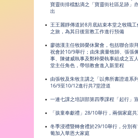
寶靈街排檔點滴之「寶靈街社區足跡」
出
王王麗靜傳道於8月底結束本堂之牧職工
之旅，為其日後宣教工作進行預備
廖德漢主任牧師榮休聚會，包括聯合崇
祝會於10/9舉行；由朱廣量牧師、張張
事、陳健威執事及鄭梓榮執事組成之五
堂主任角色，帶領教會進入新里程
由張牧及朱牧主講之「以弗所書證道系
16/9至10/12進行共7堂證道
一連七課之培訓部第四季課程「起行」宣教
「孩童奉獻禮」28/10舉行，兩個家庭
冬季浸禮暨轉會禮於29/10舉行，分別
葡加入華恩大家庭