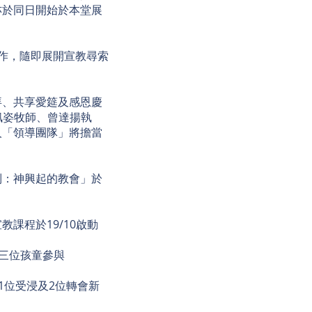
亦於同日開始於本堂展
作，隨即展開宣教尋索
拜、共享愛筵及感恩慶
佩姿牧師、曾達揚執
人「領導團隊」將擔當
列：神興起的教會」於
課程於19/10啟動
共三位孩童參與
有1位受浸及2位轉會新