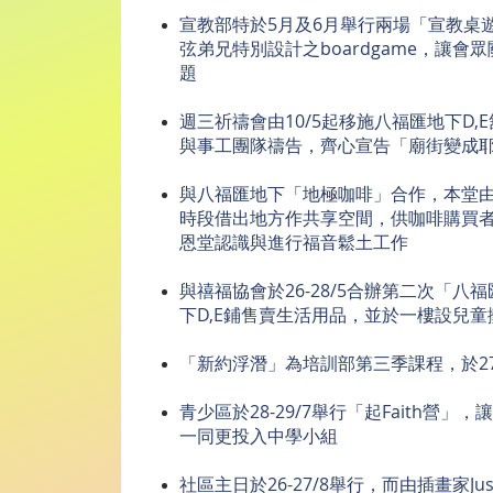
宣教部特於5月及6月舉行兩場「宣教桌
弦弟兄特別設計之boardgame，讓會
題
週三祈禱會由10/5起移施八福匯地下D,
與事工團隊禱告，齊心宣告「廟街變成
與⼋福匯地下「地極咖啡」合作，本堂由
時段借出地⽅作共享空間，供咖啡購買
恩堂認識與進⾏福⾳鬆⼟⼯作
與禧福協會於26-28/5合辦第二次「⼋
下D,E鋪售賣⽣活⽤品，並於⼀樓設兒童
「新約浮潛」為培訓部第三季課程，於27
青少區於28-29/7舉行「起Faith營
一同更投入中學小組
社區主日於26-27/8舉行，而由插畫家Jus