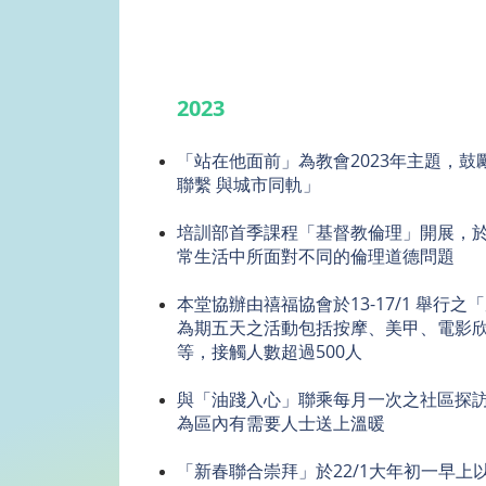
2023
「站在他面前」為教會2023年主題，
聯繫 與城市同軌」
培訓部首季課程「基督教倫理」開展，
常生活中所面對不同的倫理道德問題
本堂協辦由禧福協會於13-17/1 舉行
為期五天之活動包括按摩、美甲、電影
等，接觸人數超過500人
與「油踐入心」聯乘每月一次之社區探訪出
為區內有需要人士送上溫暖
「新春聯合崇拜」於22/1大年初一早上