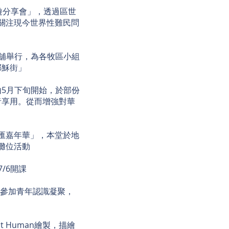
遊分享會」，透過區世
眾關注現今世界性難民問
E舖舉行，為各牧區小組
耶穌街」
5月下旬開始，於部份
者享⽤。從⽽增強對華
福匯嘉年華」，本堂於地
攤位活動
/6開課
」，讓參加青年認識凝聚，
t Human繪製，描繪