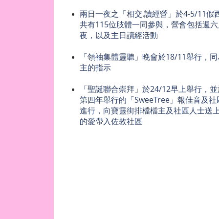
兩日一夜之「相交.讀經營」於4-5/11
共有115位肢體一同參與，營會包括週
夜，以及主日讀經活動
「領袖集體靈聽」晚會於18/11舉行，
主的指示
「聖誕聯合崇拜」於24/12早上舉行，
第四年舉行的「SweeTree」報佳音及
進行，向寶靈街排檔檔主及社區人士送
的愛帶入佐敦社區