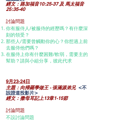
經文：路加福音10:25-37 及 馬太福音
25:35-40
討論問題
你有服侍人/被服侍的經歷嗎？有什麼深
刻的領受？
那些人/需要曾觸動你的心？你想過上前
去服侍他們嗎？
在服侍上你有什麼困難/軟弱，需要主的
幫助？請與小組分享，彼此代求
9月23-24
日
主題：向掃羅學做王 - 張滿源弟兄
<不
設證道投影片>
經文：撒母耳記上13章1-15節
討論問題
不設討論問題