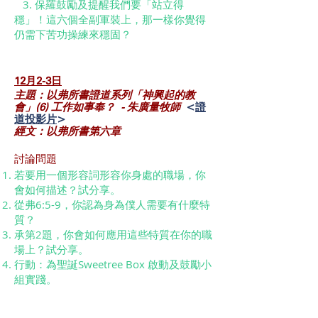
3. 保羅鼓勵及提醒我們要「站立得
穩」！這六個全副軍裝上，那一樣你覺得
仍需下苦功操練來穩固？
12月2-3日
主題：以弗所書證道系列「神興起的教
會」(6) 工作如事奉？ - 朱廣量牧師
<
證
道投影片
>
經文：以弗所書第六章‬
討論問題
若要用一個形容詞形容你身處的職場，你
會如何描述？試分享。
從弗6:5-9，你認為身為僕人需要有什麼特
質？
承第2題，你會如何應用這些特質在你的職
場上？試分享。
行動：為聖誕Sweetree Box 啟動及鼓勵小
組實踐。