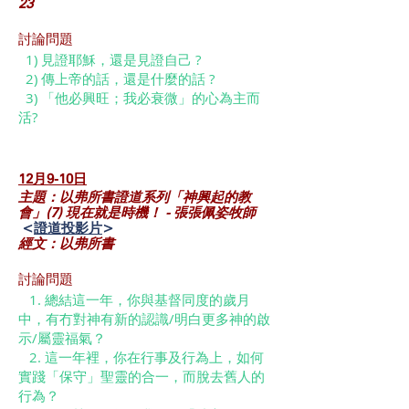
23
討論問題
1) 見證耶穌，還是見證自己 ?
2) 傳上帝的話，還是什麼的話 ?
3) 「他必興旺；我必衰微」的心為主而
活?
12月9-10日
主題：以弗所書證道系列「神興起的教
會」(7) 現在就是時機！ - 張張佩姿牧師
<
證道投影片
>
經文：以弗所書
討論問題
1. 總結這一年，你與基督同度的歲月
中，有冇對神有新的認識/明白更多神的啟
示/屬靈福氣？
2. 這一年裡，你在行事及行為上，如何
實踐「保守」聖靈的合一，而脫去舊人的
行為？