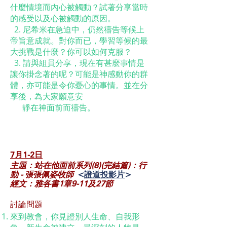
什麼情境而內心被觸動？試著分享當時
的感受以及心被觸動的原因。
2. 尼希米在急迫中，仍然禱告等候上
帝旨意成就。對你而已，學習等候的最
大挑戰是什麼？你可以如何克服？
3. 請與組員分享，現在有甚麼事情是
讓你掛念著的呢？可能是神感動你的群
體，亦可能是令你憂心的事情。並在分
享後，為大家願意安
靜在神面前而禱告。
7月1-2
日
主題：站在他面前系列(8)(完結篇)：行
動 - 張張佩姿牧師
<
證道投影片
>
經文：雅各書1章9-11及27節
討論問題
來到教會，你見證別人生命、自我形