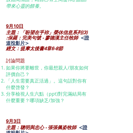
帶來心靈的餵養。
9月10
日
主題：「盼望在乎祢」榮休信息系列(3)
:保羅：完美句號 - 廖德漢主任牧師
<
證
道投影片
>
經文：提摩太後書4章6-8節
討論問題
如果你將要離世，你最想親人/朋友如何
評價自己？
「人生需要真正活過」。這句話對你有
什麼啓發？
分享檢視人生六點（ppt)對完滿結局有
什麼重要？哪項缺乏/加強？
9月3
日
主題：聰明與忠心 - 張張佩姿牧師
<
證