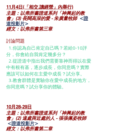
11月4日(「相交.讀經營」內舉行)
主題：以弗所書證道系列「神興起的教
會」(3) 長闊高深的愛 - 朱廣量牧師
<
證
道投影片
>
經文：以弗所書第三章‬
討論問題
​​ 1.你認為自己肯定自己嗎？若給0-10評
分，你會給自我肯定幾多分？
2.從證道中指出我們需要靠神而得以在愛
中有根有基，逐步成長，你同意嗎？實際
應該可以如何在主愛中成長？試分享。
3.教會群體是實驗你在愛中成長的地方，
你同意嗎？試分享你的體驗。
10月28-29
日
主題：以弗所書證道系列「神興起的教
會」(2) 遠處與近處的人 - 張張佩姿牧師
<
證道投影片
>
經文：以弗所書第二章‬