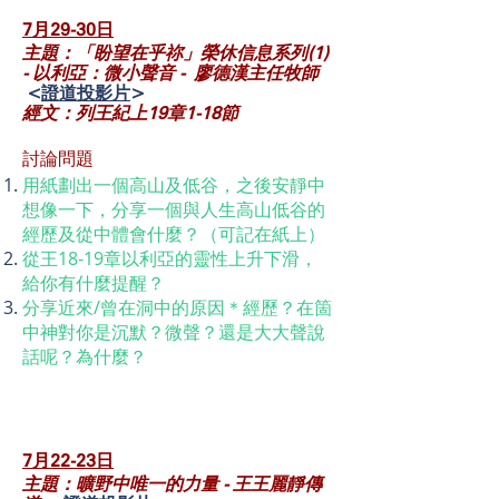
7月29-30
日
主題：「盼望在乎祢」榮休信息系列(1)
- 以利亞：微小聲音 - 廖德漢主任牧師
<
證道投影片
>
經文：列王紀上19章1-18節
討論問題
用紙劃出一個高山及低谷，之後安靜中
想像一下，分享一個與人生高山低谷的
經歷及從中體會什麼？（可記在紙上）
從王18-19章以利亞的靈性上升下滑，
給你有什麼提醒？
分享近來/曾在洞中的原因＊經歷？在箇
中神對你是沉默？微聲？還是大大聲說
話呢？為什麼？
7月22-23
日
主題：曠野中唯一的力量 - 王王麗靜傳