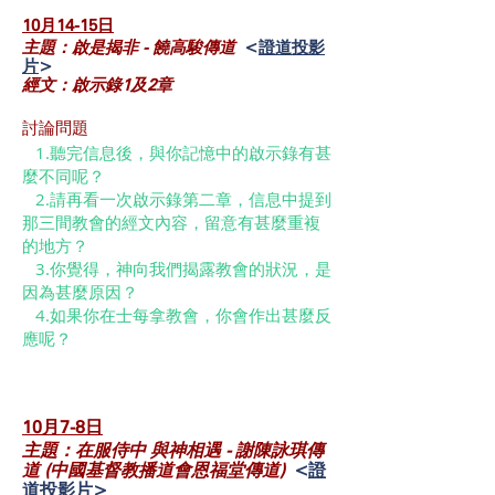
10月14-15日
主題：啟是揭非 - 饒高駿傳道
<
證道投影
片
>
經文：啟示錄1及2章
討論問題
1.聽完信息後，與你記憶中的啟示錄有甚
麼不同呢？
2.請再看一次啟示錄第二章，信息中提到
那三間教會的經文內容，留意有甚麼重複
的地方？
3.你覺得，神向我們揭露教會的狀況，是
因為甚麼原因？
4.如果你在士每拿教會，你會作出甚麼反
應呢？
10月7-8日
主題：在服侍中 與神相遇 - 謝陳詠琪傳
道 (中國基督教播道會恩福堂傳道)
<
證
道投影片
>