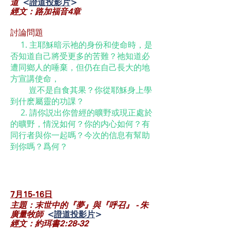
道
<
證道投影片
>
經文：路加福音4章
討論問題
1. 主耶穌暗示祂的身份和使命時，是
否知道自己將受更多的苦難？祂知道必
遭同鄉人的唾棄，但仍在自己長大的地
方宣講使命，
豈不是自食其果？你從耶穌身上學
到什麽屬靈的功課？
2. 請你説出你曾經的曠野或現正處於
的曠野，情況如何？你的内心如何？有
同行者與你一起嗎？今次的信息有幫助
到你嗎？爲何？
7月15-16
日
主題：末世中的『夢』與『呼召』 - 朱
廣量牧師
<
證道投影片
>
經文：約珥書2:28-32