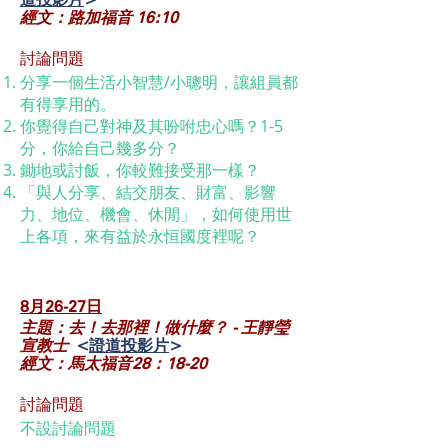
道投影片
>
經文：路加福音 16:10
討論問題
分享一個生活小智慧/小聰明，讓組員都
有得享用的。
你覺得自己對神及其吩咐忠心嗎？1-5
分，你給自己幾多分？
鋤地或討飯，你較難接受那一樣？
「與人分享、結交朋友、財富、影響
力、地位、機會、休閒」，如何使用世
上各項，來有益於永恒國度裡呢？
8月26-27
日
主題：去！去那裡！做什麼？ - 王靜瑩
宣教士
<
證道投影片
>
經文：馬太福音28：18-20
討論問題
不設討論問題