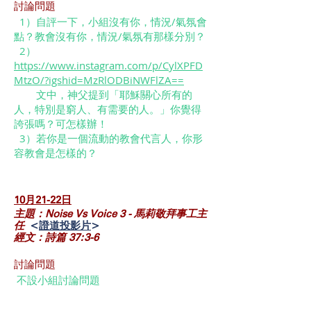
討論問題
​​ 1）自評一下，小組沒有你，情況/氣氛會
點？教會沒有你，情況/氣氛有那樣分別？
2）
https://www.instagram.com/p/CylXPFD
MtzO/?igshid=MzRlODBiNWFlZA==
文中，神父提到「耶穌關心所有的
人，特別是窮人、有需要的人。」你覺得
誇張嗎？可怎樣辦！
3）若你是一個流動的教會代言人，你形
容教會是怎樣的？
10月21-22
日
主題：Noise Vs Voice 3 - 馬莉敬拜事工主
任
<
證道投影片
>
經文：詩篇‬ ‭37‬:‭3‬-‭6
討論問題
​​ 不設小組討論問題