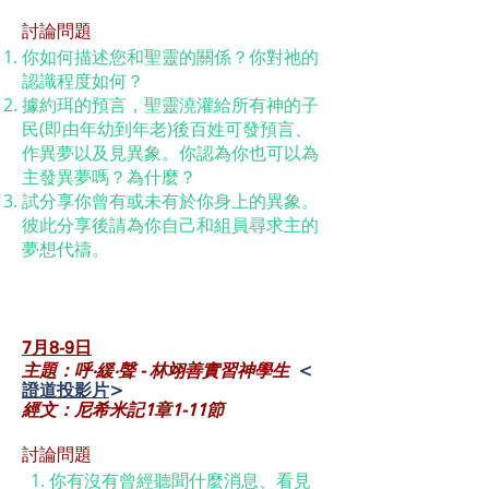
討論問題
你如何描述您和聖靈的關係？你對祂的
認識程度如何？
據約珥的預言，聖靈澆灌給所有神的子
民(即由年幼到年老)後百姓可發預言、
作異夢以及見異象。你認為你也可以為
主發異夢嗎？為什麼？
試分享你曾有或未有於你身上的異象。
彼此分享後請為你自己和組員尋求主的
夢想代禱。
7月8-9
日
主題：呼‧緩‧聲 - 林翊善實習神學生
<
證道投影片
>
經文：尼希米記1章1-11節
討論問題
1. 你有沒有曾經聽聞什麼消息、看見