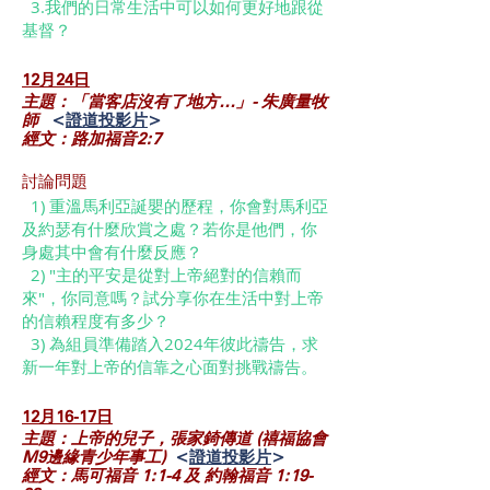
3.我們的日常生活中可以如何更好地跟從
基督？
12月24日
主題：「當客店沒有了地方…」- 朱廣量牧
師
<
證道投影片
>
經文：路加福音2:7
討論問題
1) 重溫馬利亞誕嬰的歷程，你會對馬利亞
及約瑟有什麼欣賞之處？若你是他們，你
身處其中會有什麼反應？
2) "主的平安是從對上帝絕對的信賴而
來"，你同意嗎？試分享你在生活中對上帝
的信賴程度有多少？
3) 為組員準備踏入2024年彼此禱告，求
新一年對上帝的信靠之心面對挑戰禱告。
12月16-17日
主題：上帝的兒子，張家錡傳道 (禧福協會
M9邊緣青少年事工)
<
證道投影片
>
經文：馬可福音 1:1-4 及 約翰福音 1:19-