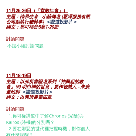
11月25-26日（「宣教年會」）
主題：跨界使者 - 小茹傳道 (恩澤服務有限
公司副執行總幹事)
<
證道投影片
>
經文：馬可福音5章1-20節‬
討論問題
不設小組討論問題
11月18-19日
主題：以弗所書證道系列「神興起的教
會」(5) 明白神的旨意，要作智慧人 - 朱廣
量牧師
<
證道投影片
>
經文：以弗所書第四章‬
討論問題
​​ 1.你可從講道中了解Chronos (光陰)與
Kairos (時機)的分別嗎？
2.要在邪惡的世代裡把握時機，對你個人
有什麼提醒？