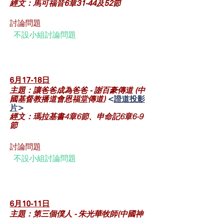
經文：馬可福音6章31-44及52節
討論問題
不設小組討論問題
6月17-18
日
主題：讓爸爸成為爸爸 - 謝百豪傳道 (中
國基督教播道會恩福堂傳道)
<
證道投影
片
>
經文
瑪拉基書4章6節、申命記6章6-9
：
節
討論問題
不設小組討論問題
6月10-11
日
主題：第三個僕人 - 朱光華牧師(中國神