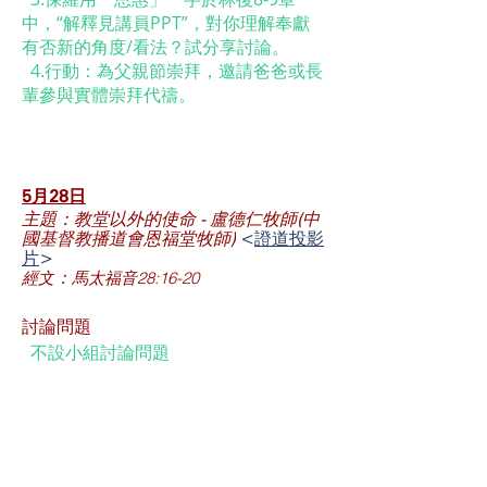
中，“解釋見講員PPT”，對你理解奉獻
有否新的角度/看法？試分享討論。
4.行動：為父親節崇拜，邀請爸爸或長
輩參與實體崇拜代禱。
5月28
日
主題：教堂以外的使命 - 盧德仁牧師(中
國基督教播道會恩福堂牧師)
<
證道投影
片
>
經文
馬太福音28:16-20
：
討論問題
不設小組討論問題
5月20-21
日
主題：「站在他面前」系列(六) - 登山寶
訓念貧窮 - 張張佩姿牧師
<
不設投影片