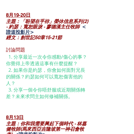
8月19-20
日
主題：「盼望在乎祢」榮休信息系列(2)
- 約瑟：寬恕眼淚 - 廖德漢主任牧師
<
證道投影片
>
經文：創世記50章15-21節
討論問題
1. 分享最近一次令你感動/傷心的事？
你覺得上帝透過這事有什麼提醒？
2. 如果你是約瑟，你會如何面對兄長
的關係？約瑟如何可以寬恕傷害他的
人？
3. 分享一個令你唔舒服或近期關係轉
差？未來求問主如何修補關係。
8月13
日
主題：你和我需要興起下個時代 - 林嘉
健牧師(馬來西亞吉隆坡第一神召會牧