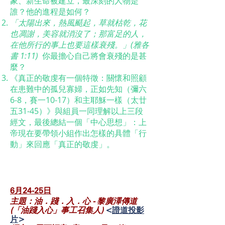
象、新生命被建立，最深刻的人物是
誰？他的進程是如何？
「太陽出來，熱風颳起，草就枯乾，花
也凋謝，美容就消沒了；那富足的人，
在他所行的事上也要這樣衰殘。」(雅各
書 1:11)
你最擔心自己將會衰殘的是甚
麼？
《真正的敬虔有一個特徵：關懷和照顧
在患難中的孤兒寡婦，正如先知（彌六
6-8，賽一10-17）和主耶穌一樣（太廿
五31-45）》與組員一同理解以上三段
經文，最後總結一個「中心思想」：上
帝現在要帶領小組作出怎樣的具體「行
動」來回應「真正的敬虔」。
6月24-25
日
主題：油．踐．入．心 - 黎廣澤傳道
(「油踐入心」事工召集人)
<
證道投影
片
>