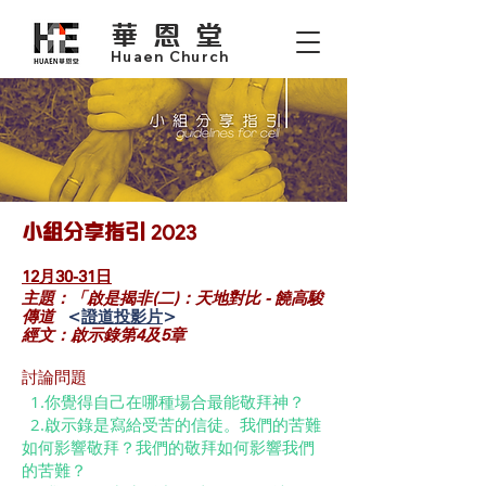
華恩堂
Huaen Church
小組分享指引
2023
12月30-31日
主題：「啟是揭非(二)：天地對比 - 饒高駿
傳道
<
證道投影片
>
經文：啟示錄第4及5章
討論問題
1.你覺得自己在哪種場合最能敬拜神？
2.啟示錄是寫給受苦的信徒。我們的苦難
如何影響敬拜？我們的敬拜如何影響我們
的苦難？