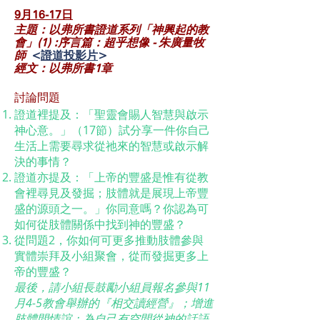
9月16-17
日
主題：以弗所書證道系列「神興起的教
會」(1) :序言篇：超乎想像 - 朱廣量牧
師
<
證道投影片
>
經文：以弗所書1章
討論問題
證道裡提及：「聖靈會賜人智慧與啟示
神心意。」（17節）試分享一件你自己
生活上需要尋求從祂來的智慧或啟示解
決的事情？
證道亦提及：「上帝的豐盛是惟有從教
會裡尋見及發掘；肢體就是展現上帝豐
盛的源頭之一。」你同意嗎？你認為可
如何從肢體關係中找到神的豐盛？
從問題2，你如何可更多推動肢體參與
實體崇拜及小組聚會，從而發掘更多上
帝的豐盛？
最後，請小組長鼓勵小組員報名參與11
月4-5教會舉辦的『相交讀經營』；增進
肢體間情誼；為自己有空間從神的話語