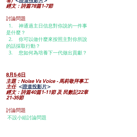
者)
<
證道投影片
>
經文：詩篇78篇1-7節
討論問題
1. 神通過主日信息對你說的一件事
是什麼？
2. 你可以做什麼來按照主對你所說
的話採取行動？
3. 您如何為培養下一代做出貢獻？
8月5-6
日
主題：Noise Vs Voice - 馬莉敬拜事工
主任
<
證道投影片
>
經文：詩篇40篇1-11節 及 民數記22章
21-35節
討論問題
​​ 不設小組討論問題