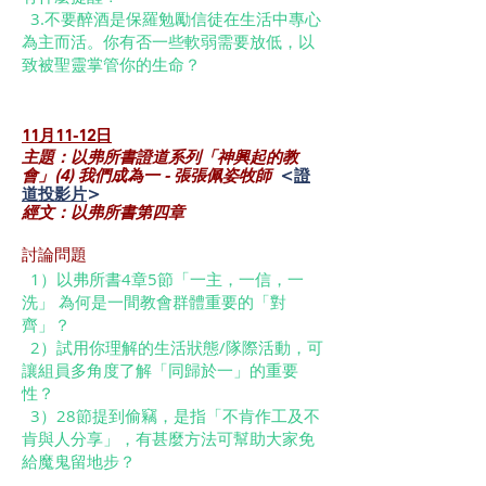
3.不要醉酒是保羅勉勵信徒在生活中專心
為主而活。你有否一些軟弱需要放低，以
致被聖靈掌管你的生命？
11月11-12日
主題：以弗所書證道系列「神興起的教
會」(4) 我們成為一 - 張張佩姿牧師
<
證
道投影片
>
經文：以弗所書第四章‬
討論問題
​​ 1）以弗所書4章5節「一主，一信，一
洗」 為何是一間教會群體重要的「對
齊」？
2）試用你理解的生活狀態/隊際活動，可
讓組員多角度了解「同歸於一」的重要
性？
3）28節提到偷竊，是指「不肯作工及不
肯與人分享」，有甚麼方法可幫助大家免
給魔鬼留地步？