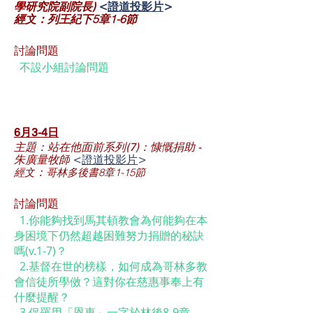
學研究院副院長)
<
證道投影片
>
經文
列王紀下5章1-6節
：
討論問題
不設小組討論問題
6月3-4
日
主題：站在他面前系列(7)：慷慨捐助 -
朱廣量牧師
<
證道投影片
>
經文
哥林多後書8章1-15節
：
討論問題
1.你能夠找到馬其頓教會為何能夠在本
身困境下仍然超越困難努力捐贈的秘訣
嗎(v.1-7)？
2.基督在世的榜樣，如何成為哥林多教
會信徒所學傚？這對你在慈惠事奉上有
什麼提醒？
3.保羅用「恩惠」一字於林後8-9章